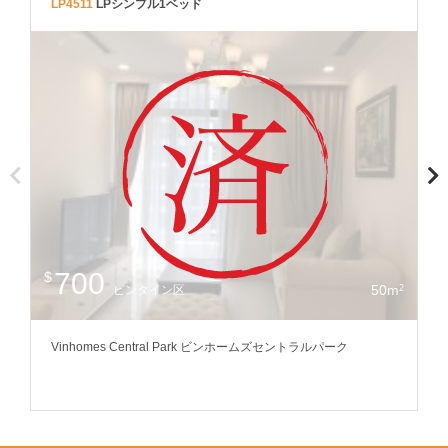
LP4511
LPシンプル1ベッド
V
700
$
$
50m
2
ビンタイン区
Vinhomes Central Park ビンホームズセントラルパーク
V