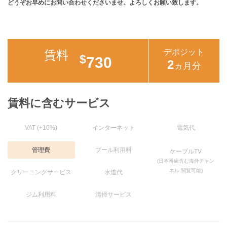
どうぞお早めにお問い合わせくださいませ。よろしくお願い致します。
デポジット
賃料
$
730
2
ヵ月分
賃料に含むサービス
VAT (+10%)
インターネット
電気代
管理費
プール利用料
ケーブルTV
(日本番組含む海外チャン
ネル 閲覧可能)
クリーニングサービス
水道代
ジム利用料
清掃サービス