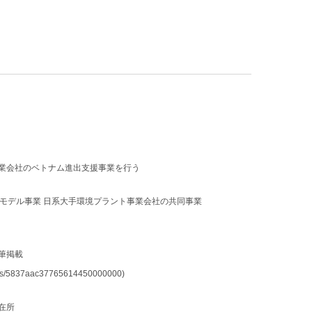
事業会社のベトナム進出支援事業を行う
環境モデル事業 日系大手環境プラント事業会社の共同事業
執筆掲載
hors/5837aac37765614450000000)
在所