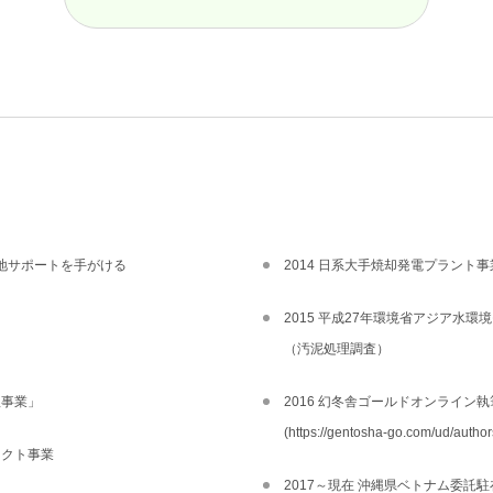
現地サポートを手がける
2014 日系大手焼却発電プラント
2015 平成27年環境省アジア水
る
（汚泥処理調査）
理事業」
2016 幻冬舎ゴールドオンライン
(https://gentosha-go.com/ud/aut
ェクト事業
2017～現在 沖縄県ベトナム委託駐