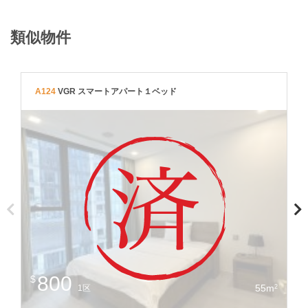
類似物件
A124
VGR スマートアパート１ベッド
A
800
$
$
55m
2
1区