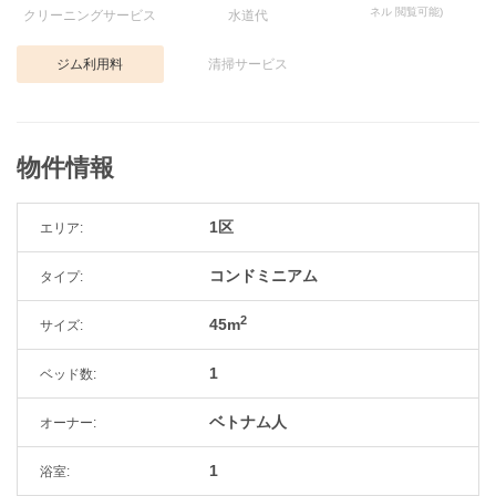
ネル 閲覧可能)
クリーニングサービス
水道代
ジム利用料
清掃サービス
物件情報
1区
エリア:
コンドミニアム
タイプ:
2
45m
サイズ:
1
ベッド数:
ベトナム人
オーナー:
1
浴室: