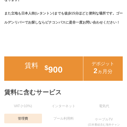
また立地も日本人街(レタントン)までも徒歩15分ほどと便利な場所です。ゴー
ルデンリバーでお探しならビナコンパスに是非一度お問い合わせください！
デポジット
賃料
$
900
2
ヵ月分
賃料に含むサービス
VAT (+10%)
インターネット
電気代
管理費
プール利用料
ケーブルTV
(日本番組含む海外チャン