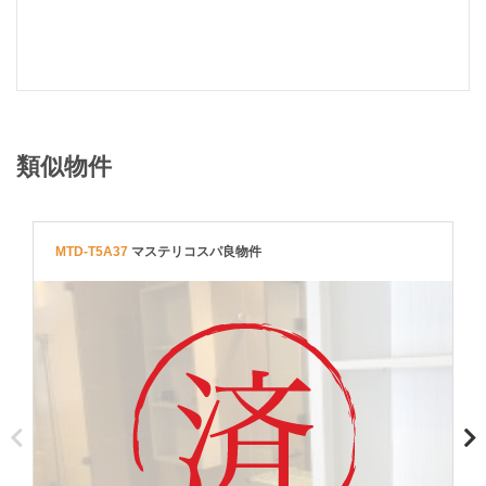
類似物件
MTD-T5A37
マステリコスパ良物件
T