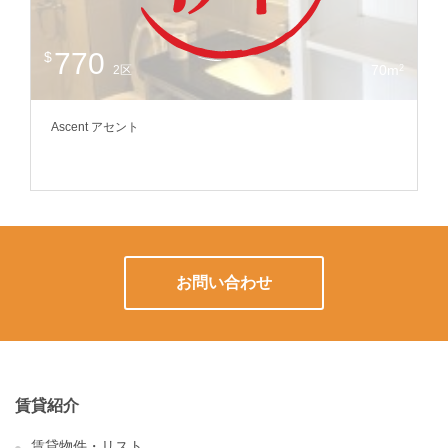
770
$
$
70m
2
2区
Ascent アセント
A
お問い合わせ
賃貸紹介
賃貸物件・リスト