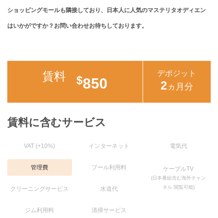
ショッピングモールも隣接しており、日本人に人気のマステリタオディエン
はいかがですか？お問い合わせお待ちしております。
デポジット
賃料
$
850
2
ヵ月分
賃料に含むサービス
VAT (+10%)
インターネット
電気代
管理費
プール利用料
ケーブルTV
(日本番組含む海外チャン
ネル 閲覧可能)
クリーニングサービス
水道代
ジム利用料
清掃サービス